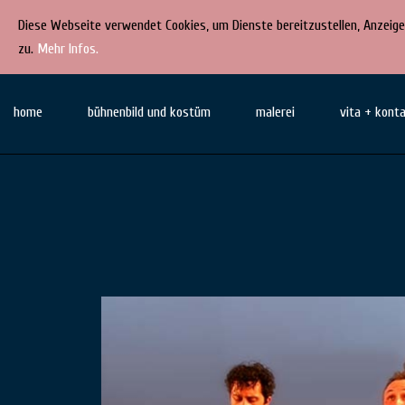
Diese Webseite verwendet Cookies, um Dienste bereitzustellen, Anzeige
zu.
Mehr Infos.
Direkt
STEPHAN
bühnenbild
zum
home
bühnenbild und kostüm
malerei
vita + kont
· kostüm ·
F. RINKE
Inhalt
malerei