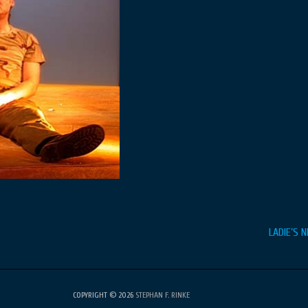
LADIE’S 
COPYRIGHT © 2026
STEPHAN F. RINKE
•
Fabulous Fluid von
Catch Themes