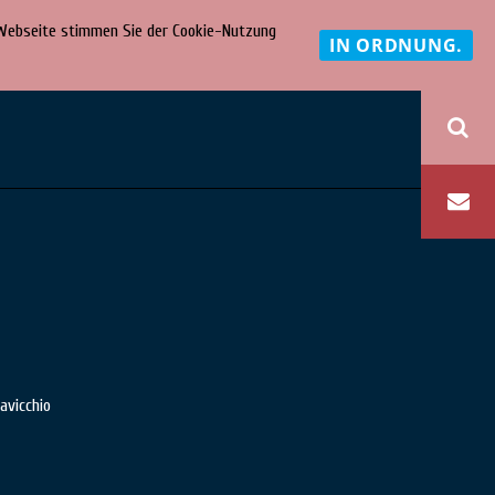
r Webseite stimmen Sie der Cookie-Nutzung
IN ORDNUNG.
eM
avicchio