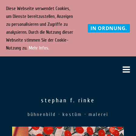
Diese Webseite verwendet Cookies,
um Dienste bereitzustellen, Anzeigen
zu personalisieren und Zugriffe zu
IN ORDNUNG.
analysieren. Durch die Nutzung dieser
Webseite stimmen Sie der Cookie-
Nutzung zu.
Mehr Infos.
Direkt
STEPHAN
bühnenbild
M
zum
· kostüm ·
F. RINKE
Inhalt
malerei
stephan f. rinke
bühnenbild · kostüm · malerei