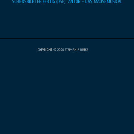
Beitragsnavigation
SCHIEDSRICHTER FERTIG (DSE)
ANTON – DAS MÄUSEMUSICAL
COPYRIGHT © 2026
STEPHAN F. RINKE
•
Fabulous Fluid von
Catch
Themes