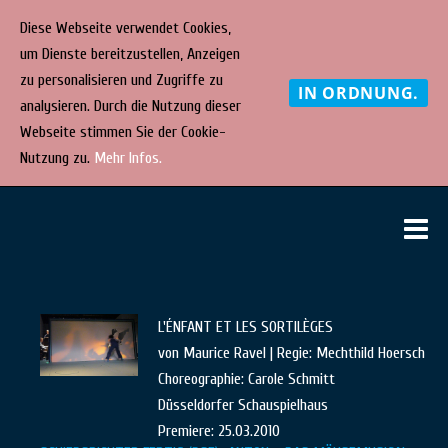
Diese Webseite verwendet Cookies,
um Dienste bereitzustellen, Anzeigen
zu personalisieren und Zugriffe zu
IN ORDNUNG.
analysieren. Durch die Nutzung dieser
Webseite stimmen Sie der Cookie-
Nutzung zu.
Mehr Infos.
Direkt
STEPHAN
bühnenbild
M
zum
· kostüm ·
F. RINKE
Inhalt
malerei
L'ÉNFANT ET LES SORTILÈGES
von Maurice Ravel | Regie: Mechthild Hoersch
Choreographie: Carole Schmitt
Düsseldorfer Schauspielhaus
Premiere: 25.03.2010