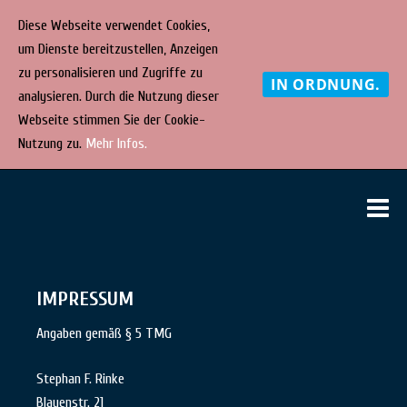
Diese Webseite verwendet Cookies,
um Dienste bereitzustellen, Anzeigen
zu personalisieren und Zugriffe zu
IN ORDNUNG.
analysieren. Durch die Nutzung dieser
Webseite stimmen Sie der Cookie-
Nutzung zu.
Mehr Infos.
Direkt
STEPHAN
bühnenbild
M
zum
· kostüm ·
F. RINKE
Inhalt
malerei
IMPRESSUM
Angaben gemäß § 5 TMG
Stephan F. Rinke
Blauenstr. 21