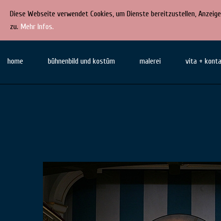
Diese Webseite verwendet Cookies, um Dienste bereitzustellen, Anzeige
zu.
Mehr Infos.
Direkt
STEPHAN
bühnenbild
zum
home
bühnenbild und kostüm
malerei
vita + kont
· kostüm ·
F. RINKE
Inhalt
malerei