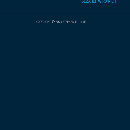
Beitragsnavigation
BEZAHLT WIRD NICHT
COPYRIGHT © 2026
STEPHAN F. RINKE
•
Fabulous Fluid von
Catch
Themes