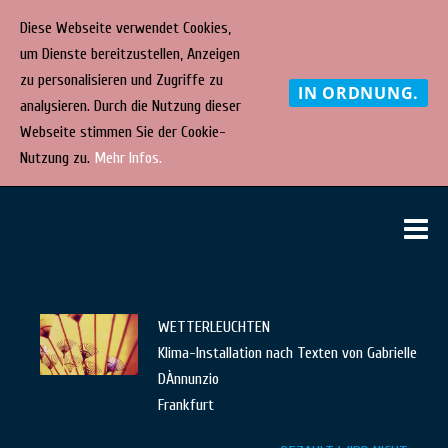
Diese Webseite verwendet Cookies,
um Dienste bereitzustellen, Anzeigen
zu personalisieren und Zugriffe zu
IN ORDNUNG.
analysieren. Durch die Nutzung dieser
Webseite stimmen Sie der Cookie-
Nutzung zu.
Mehr Infos.
Direkt
STEPHAN
bühnenbild
M
zum
· kostüm ·
F. RINKE
Inhalt
malerei
WETTERLEUCHTEN
Klima-Installation nach Texten von Gabrielle
DÀnnunzio
Frankfurt